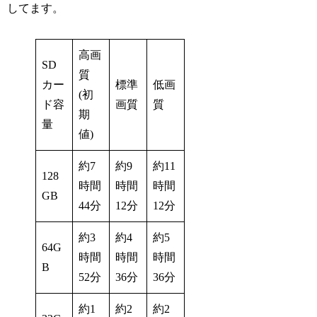
してます。
高画
SD
質
カー
標準
低画
(初
ド容
画質
質
期
量
値)
約7
約9
約11
128
時間
時間
時間
GB
44分
12分
12分
約3
約4
約5
64G
時間
時間
時間
B
52分
36分
36分
約1
約2
約2