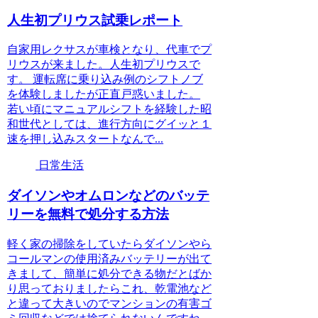
人生初プリウス試乗レポート
自家用レクサスが車検となり、代車でプ
リウスが来ました。人生初プリウスで
す。 運転席に乗り込み例のシフトノブ
を体験しましたが正直戸惑いました。
若い頃にマニュアルシフトを経験した昭
和世代としては、進行方向にグイッと１
速を押し込みスタートなんで...
日常生活
ダイソンやオムロンなどのバッテ
リーを無料で処分する方法
軽く家の掃除をしていたらダイソンやら
コールマンの使用済みバッテリーが出て
きまして、簡単に処分できる物だとばか
り思っておりましたらこれ、乾電池など
と違って大きいのでマンションの有害ゴ