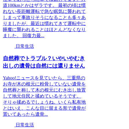
道100kmとかはザラです。 最初の頃は慣
れない長距離運転で急な眠気に襲われて
しまって事故りそうになることも多々あ
りましたが、最近は慣れてきて運転中に
睡魔に襲われることはほとんどなくなり
ました。 回復力最...
日常生活
自然葬でトラブル？いやいやむき
出しの遺骨は自然には還りません
Yahoo!ニュースを見ていたら、三重県の
お寺が木の根元に粉骨していない遺骨を
自然葬と称して木の根元にむき出し放置
して地元住民と揉めているそうです。
そりゃ揉めるでしょうね。いくら私有地
とはいえ、こんな目に留まる形で遺骨が
置いてあったら遺骨...
日常生活