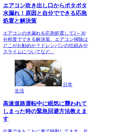
エアコン吹き出し口からポタポタ
水漏れ！原因と自分でできる応急
処置と解決策
エアコンの水漏れを応急処置して2～30
分程度でできる解決策。エアコン掃除は
どこがお勧めか？ドレンパンの仕組みや
スライムについてなど。
日常
生活
高速道路運転中に眠気に襲われて
しまった時の緊急回避方法教えま
す
仕事であちこちに車で移動してます。片